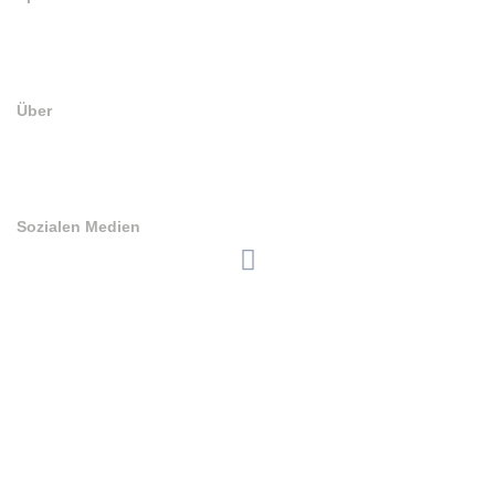
Speisekarte
Tischreservierung
Infos zu Inhaltsstoffen, Allergenen und Zusatzstoffen
Über
Impressum
Allgemeine Geschäftsbedingungen
Datenschutzerklärung
Sozialen Medien