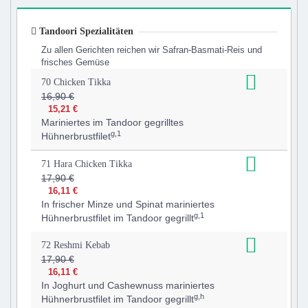
Tandoori Spezialitäten
Zu allen Gerichten reichen wir Safran-Basmati-Reis und
frisches Gemüse
70 Chicken Tikka
16,90 €
15,21 €
Mariniertes im Tandoor gegrilltes
g,1
Hühnerbrustfilet
71 Hara Chicken Tikka
17,90 €
16,11 €
In frischer Minze und Spinat mariniertes
g,1
Hühnerbrustfilet im Tandoor gegrillt
72 Reshmi Kebab
17,90 €
16,11 €
In Joghurt und Cashewnuss mariniertes
g,h
Hühnerbrustfilet im Tandoor gegrillt