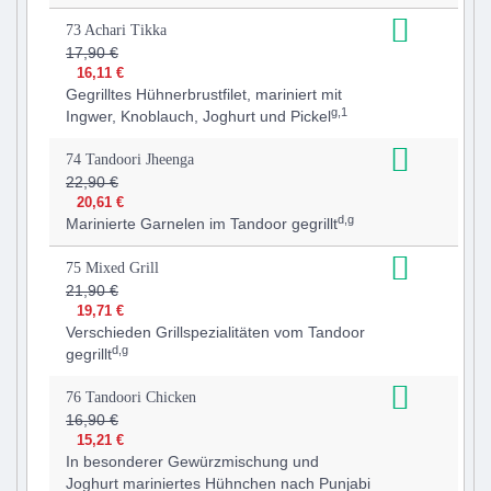
73 Achari Tikka
17,90 €
16,11 €
Gegrilltes Hühnerbrustfilet, mariniert mit
g,1
Ingwer, Knoblauch, Joghurt und Pickel
74 Tandoori Jheenga
22,90 €
20,61 €
d,g
Marinierte Garnelen im Tandoor gegrillt
75 Mixed Grill
21,90 €
19,71 €
Verschieden Grillspezialitäten vom Tandoor
d,g
gegrillt
76 Tandoori Chicken
16,90 €
15,21 €
In besonderer Gewürzmischung und
Joghurt mariniertes Hühnchen nach Punjabi