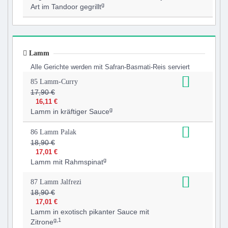
g
Art im Tandoor gegrillt
Lamm
Alle Gerichte werden mit Safran-Basmati-Reis serviert
85 Lamm-Curry
17,90 €
16,11 €
g
Lamm in kräftiger Sauce
86 Lamm Palak
18,90 €
17,01 €
g
Lamm mit Rahmspinat
87 Lamm Jalfrezi
18,90 €
17,01 €
Lamm in exotisch pikanter Sauce mit
g,1
Zitrone