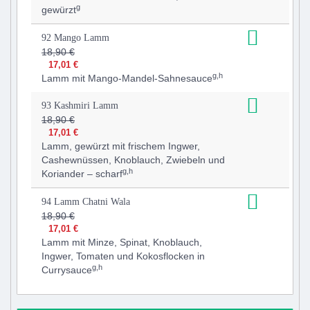
g
gewürzt
92 Mango Lamm
18,90 €
17,01 €
g,h
Lamm mit Mango-Mandel-Sahnesauce
93 Kashmiri Lamm
18,90 €
17,01 €
Lamm, gewürzt mit frischem Ingwer,
Cashewnüssen, Knoblauch, Zwiebeln und
g,h
Koriander – scharf
94 Lamm Chatni Wala
18,90 €
17,01 €
Lamm mit Minze, Spinat, Knoblauch,
Ingwer, Tomaten und Kokosflocken in
g,h
Currysauce