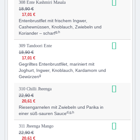
308 Ente Kashmiri Masala
18,90 €
17,01 €
Entenbrustflet mit frischem Ingwer,
Cashewnüssen, Knoblauch, Zwiebeln und
g,h
Koriander – scharf
309 Tandoori Ente
18,90 €
17,01 €
Gegrilltes Entenbrustfilet, mariniert mit
Joghurt, Ingwer, Knoblauch, Kardamom und
g
Gewürzen
310 Chilli Jheenga
22,90 €
20,61 €
Riesengarnelen mit Zwiebeln und Parika in
d,g,h
einer süß-sauren Sauce
311 Jheenga Mango
22,90 €
20,61 €