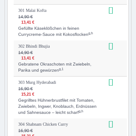
301 Malai Kofta
14,90 €
13,41 €
Gefüllte Käseklößchen in feinen
g,h
Currycreme-Sauce mit Kokosflocken
302 Bhindi Bhujia
14,90 €
13,41 €
Gebratene Okraschoten mit Zwiebeln,
g,1
Parika und gewürzen
303 Murg Hyderabadi
16,90 €
15,21 €
Gegrilltes Hühnerbrustfilet mit Tomaten,
Zwiebeln, Ingwer, Knoblauch, Erdnüssen
g,h
und Sahnesauce – leicht scharf
304 Shabnam Chicken Curry
16,90 €