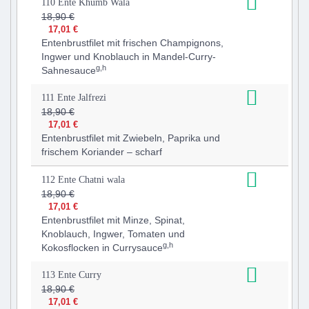
110 Ente Khumb Wala
18,90 €
17,01 €
Entenbrustfilet mit frischen Champignons,
Ingwer und Knoblauch in Mandel-Curry-
g,h
Sahnesauce
111 Ente Jalfrezi
18,90 €
17,01 €
Entenbrustfilet mit Zwiebeln, Paprika und
frischem Koriander – scharf
112 Ente Chatni wala
18,90 €
17,01 €
Entenbrustfilet mit Minze, Spinat,
Knoblauch, Ingwer, Tomaten und
g,h
Kokosflocken in Currysauce
113 Ente Curry
18,90 €
17,01 €