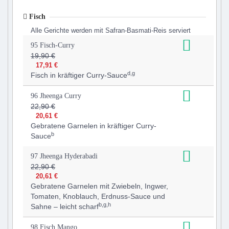
Fisch
Alle Gerichte werden mit Safran-Basmati-Reis serviert
95 Fisch-Curry
19,90 €
17,91 €
d,g
Fisch in kräftiger Curry-Sauce
96 Jheenga Curry
22,90 €
20,61 €
Gebratene Garnelen in kräftiger Curry-
b
Sauce
97 Jheenga Hyderabadi
22,90 €
20,61 €
Gebratene Garnelen mit Zwiebeln, Ingwer,
Tomaten, Knoblauch, Erdnuss-Sauce und
b,g,h
Sahne – leicht scharf
98 Fisch Mango