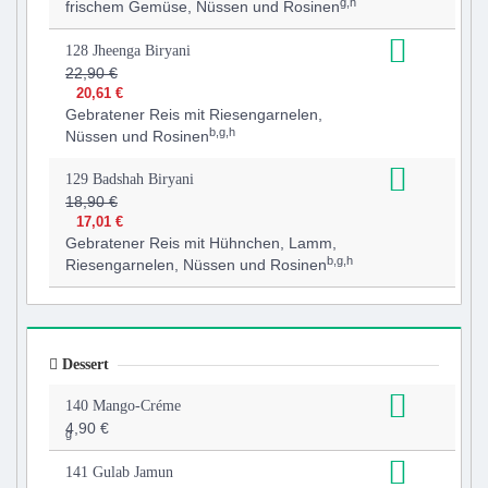
g,h
frischem Gemüse, Nüssen und Rosinen
128 Jheenga Biryani
22,90 €
20,61 €
Gebratener Reis mit Riesengarnelen,
b,g,h
Nüssen und Rosinen
129 Badshah Biryani
18,90 €
17,01 €
Gebratener Reis mit Hühnchen, Lamm,
b,g,h
Riesengarnelen, Nüssen und Rosinen
Dessert
140 Mango-Créme
4,90 €
g
141 Gulab Jamun