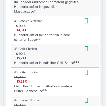
Im Tandoor (indischer Lehmofen) gegrilltes
Hühnerbrustfilet in spezieller
g,1
Masalasauce
43 Chicken Vindaloo
15,90 €
14,31 €
Hühnerbrustfilet mit Kartoffeln in sehr
g,1
scharfer Sauce
45 Chili Chicken
16,90 €
15,21 €
g,f,1
Hühnerbrustfilet in indischer Chili-Sauce
46 Butter Chicken
16,90 €
15,21 €
Gegrilltes Hühnerbrustfilet in Tomaten-
g,h
Butter-Sahnesauce
47 Chicken Korma
16,90 €