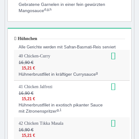
Gebratene Garnelen in einer fein gewürzten
d,g,h
Mangosauce
Hühnchen
Alle Gerichte werden mit Safran-Basmati-Reis serviert
40 Chicken-Curry
16,90 €
15,21 €
g
Hühnerbrustfilet in kräftiger Currysauce
41 Chicken Jalfrezi
16,90 €
15,21 €
Hühnerbrustfilet in exotisch pikanter Sauce
g,1
mit Zitronenspritzer
42 Chicken Tikka Masala
16,90 €
15,21 €