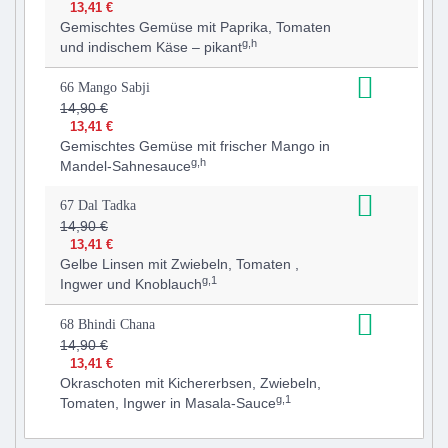
13,41 €
Gemischtes Gemüse mit Paprika, Tomaten
g,h
und indischem Käse – pikant
66 Mango Sabji
14,90 €
13,41 €
Gemischtes Gemüse mit frischer Mango in
g,h
Mandel-Sahnesauce
67 Dal Tadka
14,90 €
13,41 €
Gelbe Linsen mit Zwiebeln, Tomaten ,
g,1
Ingwer und Knoblauch
68 Bhindi Chana
14,90 €
13,41 €
Okraschoten mit Kichererbsen, Zwiebeln,
g,1
Tomaten, Ingwer in Masala-Sauce