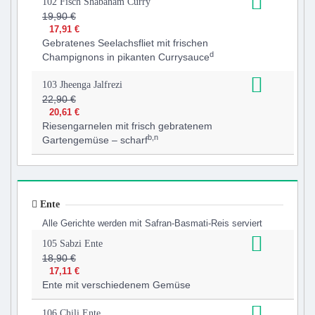
102 Fisch Shabanam Curry
19,90 €
17,91 €
Gebratenes Seelachsfliet mit frischen
d
Champignons in pikanten Currysauce
103 Jheenga Jalfrezi
22,90 €
20,61 €
Riesengarnelen mit frisch gebratenem
b,n
Gartengemüse – scharf
Ente
Alle Gerichte werden mit Safran-Basmati-Reis serviert
105 Sabzi Ente
18,90 €
17,11 €
Ente mit verschiedenem Gemüse
106 Chili Ente