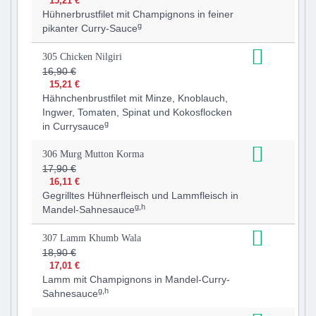
15,21 €
Hühnerbrustfilet mit Champignons in feiner
g
pikanter Curry-Sauce
305 Chicken Nilgiri
16,90 €
15,21 €
Hähnchenbrustfilet mit Minze, Knoblauch,
Ingwer, Tomaten, Spinat und Kokosflocken
g
in Currysauce
306 Murg Mutton Korma
17,90 €
16,11 €
Gegrilltes Hühnerfleisch und Lammfleisch in
g,h
Mandel-Sahnesauce
307 Lamm Khumb Wala
18,90 €
17,01 €
Lamm mit Champignons in Mandel-Curry-
g,h
Sahnesauce