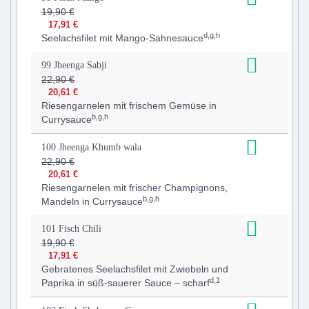
19,90 €
17,91 €
d,g,h
Seelachsfilet mit Mango-Sahnesauce
99 Jheenga Sabji
22,90 €
20,61 €
Riesengarnelen mit frischem Gemüse in
b,g,h
Currysauce
100 Jheenga Khumb wala
22,90 €
20,61 €
Riesengarnelen mit frischer Champignons,
b,g,h
Mandeln in Currysauce
101 Fisch Chili
19,90 €
17,91 €
Gebratenes Seelachsfilet mit Zwiebeln und
d,1
Paprika in süß-sauerer Sauce – scharf