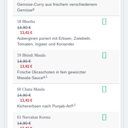
Gemüse-Curry aus frischem verschiedenem
g
Gemüse
58 Bhartha
14,90 €
13,41 €
Auberginen püriert mit Erbsen, Zwiebeln,
Tomaten, Ingwer und Koriander
59 Bhindi Masala
14,90 €
13,41 €
Frische Okraschoten in fein gewürzter
g,1
Masala-Sauce
60 Chana Masala
14,90 €
13,41 €
g,1
Kichererbsen nach Punjab-Art
61 Navrattan Korma
14,90 €